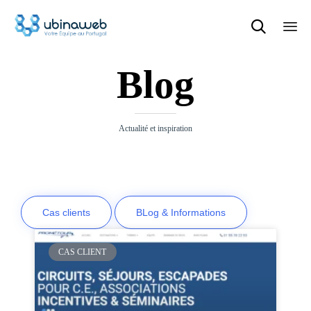

Sk
Blog
to
con
Actualité et inspiration
Cas clients
BLog & Informations
CAS CLIENT