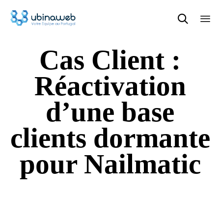

Sk
Cas Client :
to
con
Réactivation
d’une base
clients dormante
pour Nailmatic