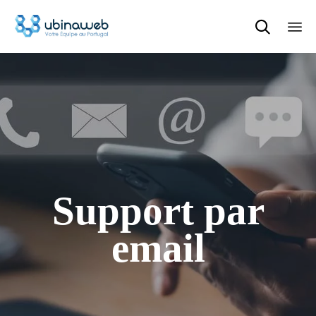

Sk
to
con
Support par
email