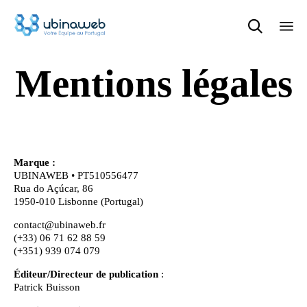

Ski
Mentions légales
to
con
Marque :
UBINAWEB • PT510556477
Rua do Açúcar, 86
1950-010 Lisbonne (Portugal)
contact@ubinaweb.fr
(+33) 06 71 62 88 59
(+351) 939 074 079
Éditeur/Directeur de publication
:
Patrick Buisson