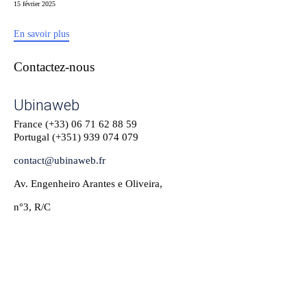
15 février 2025
En savoir plus
Contactez-nous
Ubinaweb
France (+33)
06 71 62 88 59
Portugal (+351)
939 074 079
contact@ubinaweb.fr
Av. Engenheiro Arantes e Oliveira,
n°3, R/C
1900-221 Lisbonne
2023 - Ubinaweb - Site crée par l'agence
Im Nomade