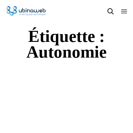

Ski
Étiquette :
to
con
Autonomie