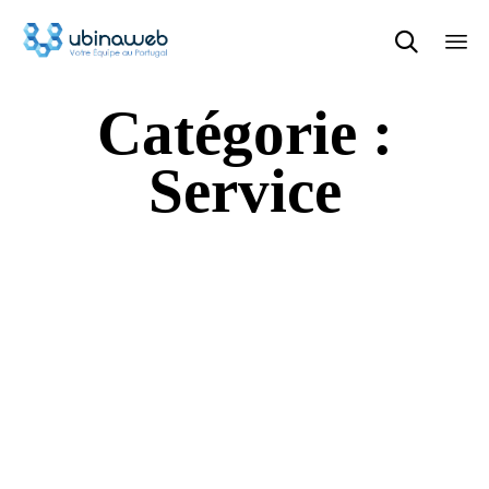

Ski
Catégorie :
to
con
Service