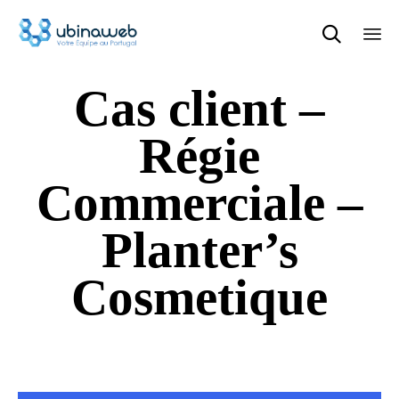

Sk
Cas client –
to
con
Régie
Commerciale –
Planter’s
Cosmetique