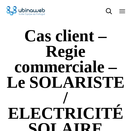

Sk
Cas client –
to
con
Regie
commerciale –
Le SOLARISTE
/
ELECTRICITÉ
SOLAIRE